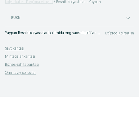
kolyaskalar - Farg‘ona viloyati
Beshik kolyaskalar - Yaypan
RUKN
Yaypan Beshik kolyaskalar bo'limida eng yaxshi takliflar. OLXda hamyonbop narxlarda mahsulot va xizmatlarning katta tanlovi! OLX.uz da ko'plab takliflar!
Ko‘proq Ko‘rsatish
Sayt xaritasi
Mintaqalar xaritasi
Biznes-sahifa xaritasi
Ommaviy so‘rovlar