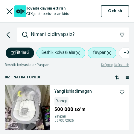
Ilovada davom ettirish
Ochish
OLXga bir bosish bilan kirish
Nimani qidiryapsiz?
Filtrlar
·
2
Beshik kolyaskalar
Yaypan
+0 k
Beshik kolyaskalar Yaypan
Ko‘proq Ko‘rsatish
BIZ 1 NATIJA TOPILDI
Yangi ishlatilmagan
Yangi
500 000 so’m
Yaypan
06/08/2026