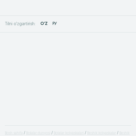
O'Z
РУ
Tilni o'zgartirish:
Bosh sahifa
Bolalar dunyosi
Bolalar kolyaskalari
Beshik kolyaskalar
Beshik