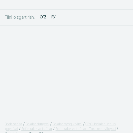
O'Z
РУ
Tilni o'zgartirish:
Bosh sahifa
Bolalar dunyosi
Bolalar oyoq kiyimi
O’g‘il bolalar uchun
poyafzal
Botinkalar va tuflilar
Botinkalar va tuflilar - Toshkent viloyati