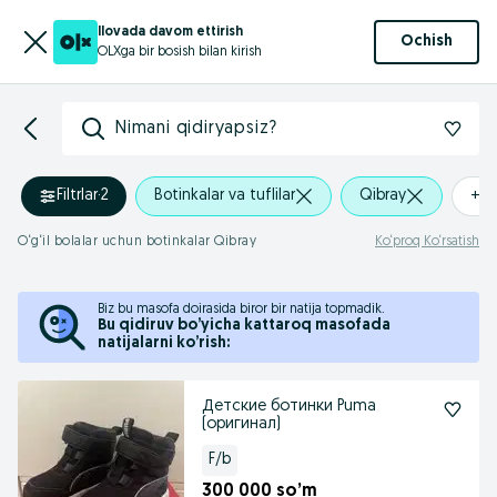
Ilovada davom ettirish
Ochish
OLXga bir bosish bilan kirish
Nimani qidiryapsiz?
Filtrlar
·
2
Botinkalar va tuflilar
Qibray
+0
O‘g‘il bolalar uchun botinkalar Qibray
Ko‘proq Ko‘rsatish
Biz bu masofa doirasida biror bir natija topmadik.
Bu qidiruv bo’yicha kattaroq masofada
natijalarni ko’rish:
Детские ботинки Puma
(оригинал)
F/b
300 000 so’m