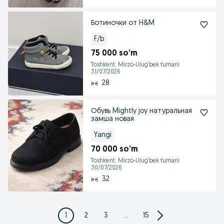
Ботиночки от H&M
F/b
75 000 so’m
Toshkent, Mirzo-Ulug‘bek tumani
31/07/2026
28
Обувь Mightly joy натуральная
замша новая
Yangi
70 000 so’m
Toshkent, Mirzo-Ulug‘bek tumani
30/07/2026
32
1
2
3
...
15