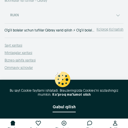
Botinkalar va tuflilar - Qibray
RUKN
Ko‘proq Ko‘rsatish
O‘g‘il bolalar uchun tuflilar Qibray xarid qilish ⚡️ O‘g‘il bolalar uchun botinkalarning eng yaxshi narxlarda savdosi ✌ Bolalar oyoq kiyimlariga arzon narxlar OLX.uz saytida!
Sayt xaritasi
Mintaqalar xaritasi
Biznes-sahifa xaritasi
Ommaviy so‘rovlar
Bu sayt Cookie fayllarni ishlatadi. Brauzeringizda Cookies'ni sozlashingiz
mumkin.
Ko'proq ma'lumot olish
Qabul qilish