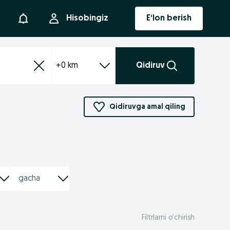
Bildirishnoma
Hisobingiz
E‘lon berish
+0 km
Qidiruv
Qidiruvga amal qiling
Filtrlarni o’chirish