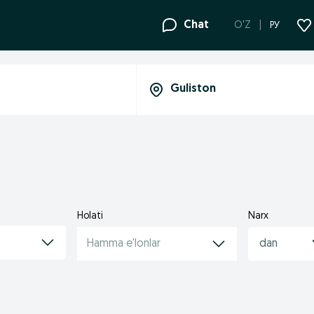
Chat
O'Z
РУ
Holati
Narx
Hamma e'lonlar