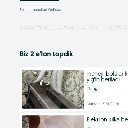
Bolalar manejlari Guliston
Bosh sahifa
Bolalar dunyosi
Bolalar mebeli
Bolalar manejlari
Bolala
Biz 2 e'lon topdik
manejli bolalar k
yig'ib beriladi
Yangi
Guliston - 31/07/2026
Elektron lulka be