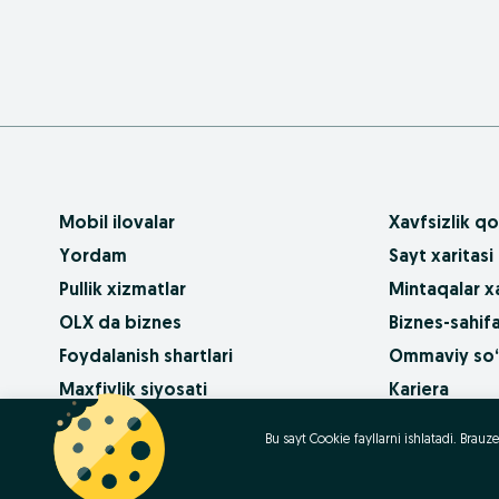
Mobil ilovalar
Xavfsizlik qo
Yordam
Sayt xaritasi
Pullik xizmatlar
Mintaqalar xa
OLX da biznes
Biznes-sahifa
Foydalanish shartlari
Ommaviy so‘
Maxfiylik siyosati
Kariera
Qanday sotib
Bu sayt Cookie fayllarni ishlatadi. Bra
Contact