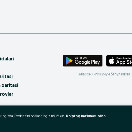
idalari
Телефонингиз учун бепул илова
ritasi
 xaritasi
rovlar
 olish va sotish?
uzeringizda Cookies'ni sozlashingiz mumkin.
Ko'proq ma'lumot olish