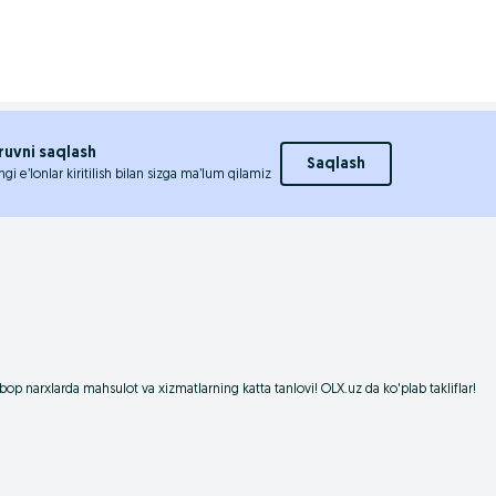
ruvni saqlash
Saqlash
ngi e’lonlar kiritilish bilan sizga ma’lum qilamiz
op narxlarda mahsulot va xizmatlarning katta tanlovi! OLX.uz da ko'plab takliflar!