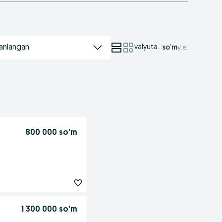
anlangan
valyuta.
:
so’m
у.е.
800 000 so’m
1 300 000 so’m