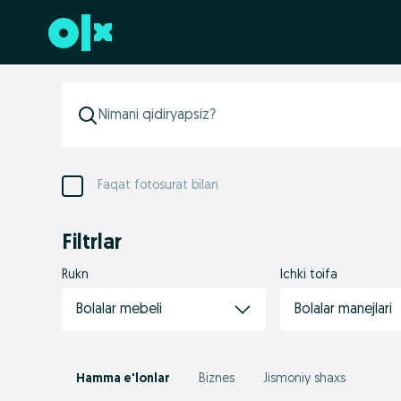
Futerga oʻtish
Faqat fotosurat bilan
Filtrlar
Rukn
Ichki toifa
Bolalar mebeli
Bolalar manejlari
Hamma e'lonlar
Biznes
Jismoniy shaxs