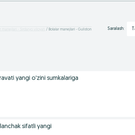
T
Saralash:
r manejlari - Sirdaryo viloyati
Bolalar manejlari - Guliston
ravati yangi o'zini sumkalariga
lanchak sifatli yangi