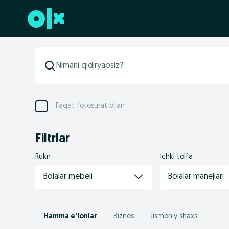
Futerga oʻtish
Faqat fotosurat bilan
Filtrlar
Rukn
Ichki toifa
Bolalar mebeli
Bolalar manejlari
Hamma e'lonlar
Biznes
Jismoniy shaxs