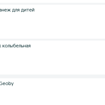
анеж для дитей
 колыбельная
Geoby