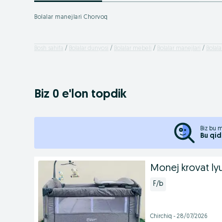
Bolalar manejlari Chorvoq
Bosh sahifa
Bolalar dunyosi
Bolalar mebeli
Bolalar manejlari
Bolala
Biz 0 e'lon topdik
Biz bu m
Bu qid
Monej krovat ly
F/b
Chirchiq - 28/07/2026