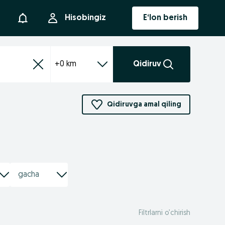
Bildirishnoma
Hisobingiz
E‘lon berish
+0 km
Qidiruv
Qidiruvga amal qiling
Filtrlarni o’chirish