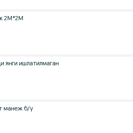
ж 2М*2M
и янги ишлатилмаган
т манеж б/у