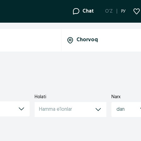
Chat
O'Z
РУ
Holati
Narx
Hamma e'lonlar