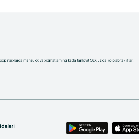
op narxlarda mahsulot va xizmatlarning katta tanlovi! OLX.uz da ko'plab takliflar!
idalari