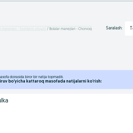
T
Saralash:
r manejlari - Toshkent viloyati
Bolalar manejlari - Chorvoq
asofa doirasida biror bir natija topmadik.
iruv bo’yicha kattaroq masofada natijalarni ko’rish:
ulka