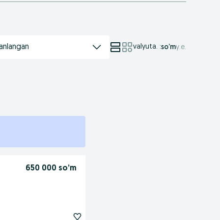
anlangan
valyuta.
:
so’m
у.е.
650 000 so’m