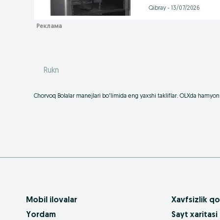
Qibray - 13/07/2026
Rukn
Chorvoq Bolalar manejlari bo'limida eng yaxshi takliflar. OLXda hamyonb
Mobil ilovalar
Xavfsizlik qo
Yordam
Sayt xaritasi