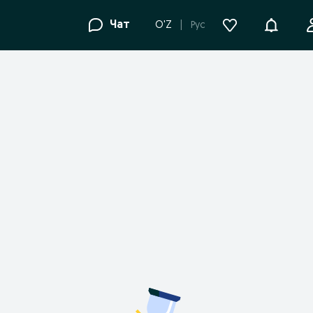
Уведомле
Чат
O'Z
Рус