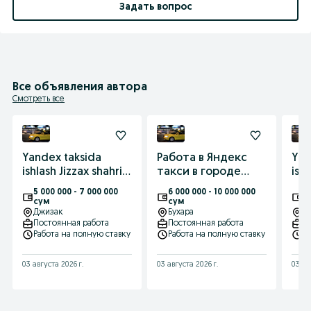
Задать вопрос
Все объявления автора
Смотреть все
Yandex taksida
Работа в Яндекс
Yan
ishlash Jizzax shahri
такси в городе
ish
Komissiya 0%
Бухара комиссия
kom
5 000 000 - 7 000 000
6 000 000 - 10 000 000
4 
0%
сум
сум
с
Джизак
Бухара
Я
Постоянная работа
Постоянная работа
П
Работа на полную ставку
Работа на полную ставку
Р
03 августа 2026 г.
03 августа 2026 г.
03 ав