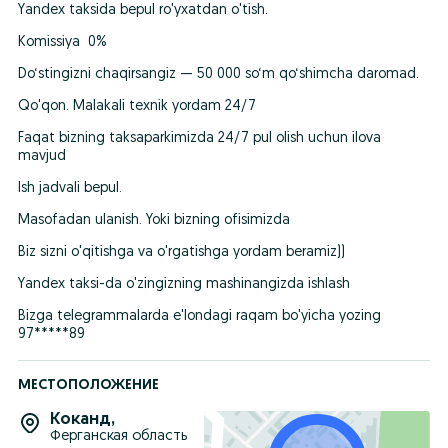
Yandex taksida bepul ro'yxatdan o'tish.
Komissiya  0%
Do‘stingizni chaqirsangiz — 50 000 so‘m qo‘shimcha daromad.
Qo'qon. Malakali texnik yordam 24/7
Faqat bizning taksaparkimizda 24/7 pul olish uchun ilova 
mavjud
Ish jadvali bepul.
Masofadan ulanish. Yoki bizning ofisimizda
Biz sizni o'qitishga va o'rgatishga yordam beramiz))
Yandex taksi-da o'zingizning mashinangizda ishlash
Bizga telegrammalarda e'londagi raqam bo'yicha yozing 
97*****89
МЕСТОПОЛОЖЕНИЕ
Коканд
,
Ферганская область