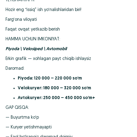
YETISHMAYAPTI!
Hozir eng “issiq” ish yo‘nalishlaridan biri!
Farg‘ona viloyati
Faqat ovqat yetkazib berish
HAMMA UCHUN IMKONIYAT:
Piyoda \ Velosiped \ Avtomobil
Erkin grafik — xohlagan payt chiqib ishlaysiz
Daromad:
Piyoda: 120 000 – 220 000 so‘m
Velokuryer: 180 000 – 320 000 so‘m
Avtokuryer: 250 000 – 450 000 so‘m+
GAP QISQA:
— Buyurtma ko‘p
— Kuryer yetishmayapti