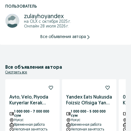
ПОЛЬЗОВАТЕЛЬ
zulayhoyandex
на OLX с
октября 2025 г.
Онлайн 28 июля 2026 г.
Все объявления автора
Все объявления автора
Смотреть все
Avto, Velo, Piyoda
Yandex Eats Nukusda
0% 
Kuryerlar Kerak
Foizsiz Ofisiga Yangi
Kur
Nukusda Yandex
Kuryer Qabul
Buy
1 000 000 - 7 000 000
1 000 000 - 5 000 000
2 
Eatsdan Yangi E'lon
Qilyapti Joy Oz
Yet
сум
сум
с
Нукус
Нукус
Н
Временная работа
Временная работа
В
Неполная занятость
Неполная занятость
Н