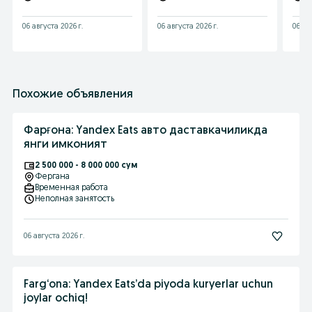
06 августа 2026 г.
06 августа 2026 г.
06 ав
Похожие объявления
Фарғона: Yandex Eats авто даставкачиликда
янги имконият
2 500 000 - 8 000 000 сум
Фергана
Временная работа
Неполная занятость
06 августа 2026 г.
Farg‘ona: Yandex Eats’da piyoda kuryerlar uchun
joylar ochiq!