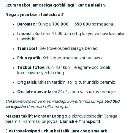
uzum tezkor jamoasiga qo‘shiling! 1 kunda ulanish.
Nega aynan bizni tanlashadi?
Daromad:
 Kuniga 
300 000 — 550 000
 so‘mgacha.
Ishonch:
 Biz bilan 4 000 dan ortiq kuryer va haydovchilar 
ulanishdi!
Transport:
 Elektrovelosiped ijaraga beriladi.
Erkin grafik:
 Xohilagan smeningizni tanlaysiz. 
Tezkor to‘lov:
 Pulni har kuni Telegram-bot orqali 
komissiyasiz yechib oling.
O‘rgatish:
 Ishlash tartibini to‘liq tushuntirib beramiz.
Qo‘llab-quvvatlash:
 24/7 aloqa va shaxsiy menejer.
Elektrovelosiped va mashinadagi kuryerlarimiz kuniga 
550 000 
so‘mgacha
 daromad qilishmoqda!
Maxsus taklif:
Monster Drongo
 elektrovelosipedini ijaraga 
beramiz. Hammasi bir joyda: 
Ulanish + Transport!
Elektrovelosiped uchun haftalik ijara chegirmalari: