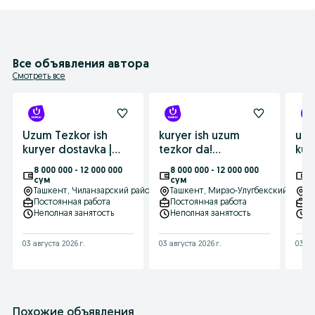
Все объявления автора
Смотреть все
Uzum Tezkor ish
kuryer ish uzum
uzu
kuryer dostavka |
tezkor da!
kur
MOPED ijara uchun
Tajribasiz+ bonus+
MOP
8 000 000 - 12 000 000
8 000 000 - 12 000 000
8 
100% gacha BONUS
0% komissiya!
100
сум
сум
с
Ташкент
, Чиланзарский район
Ташкент
, Мирзо-Улугбекский район
Т
Постоянная работа
Постоянная работа
П
Неполная занятость
Неполная занятость
Н
03 августа 2026 г.
03 августа 2026 г.
03 ав
Похожие объявления