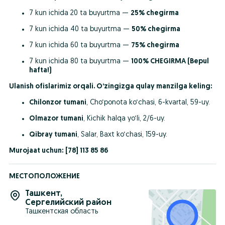
7 kun ichida 20 ta buyurtma — 
25% chegirma
7 kun ichida 40 ta buyurtma — 
50% chegirma
7 kun ichida 60 ta buyurtma — 
75% chegirma
7 kun ichida 80 ta buyurtma — 
100% CHEGIRMA (Bepul 
hafta!)
Ulanish ofislarimiz orqali. O‘zingizga qulay manzilga keling:
Chilonzor tumani
, Cho‘ponota ko‘chasi, 6-kvartal, 59-uy.
Olmazor tumani
, Kichik halqa yo‘li, 2/6-uy.
Qibray tumani
, Salar, Baxt ko‘chasi, 159-uy.
Murojaat uchun:
[78] 113 85 86
МЕСТОПОЛОЖЕНИЕ
Ташкент
,
Сергелийский район
Ташкентская область