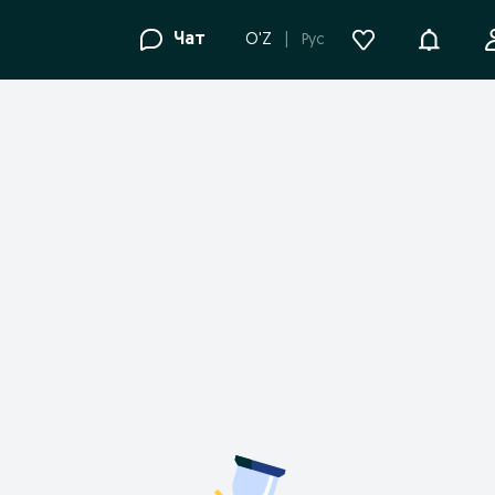
Уведомле
Чат
O'Z
Рус