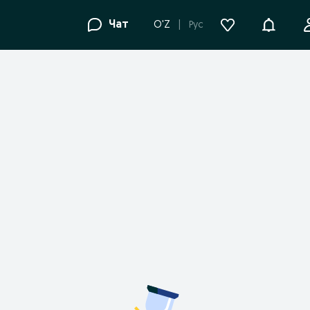
Уведомле
Чат
O'Z
Рус