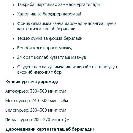
Тажриба шарт эмас хаммаси ўргатилади!
Халол иш ва барқарор даромад!
Фойиз олмаймиз қанча даромад қилсангиз шунча 
картенгизга ташаб берилади
Термо сумка ва форма берилади
Велосипед ижараси мавжуд
24 соат коллаб кувватлаш мавжуд
Студентлар ва қўшимча иш қидирайотганлар учун 
ажойиб имконият бор
Кунлик уртача даромад:
Автокурьер: 300–500 минг сўм
Мотокурьер: 240–300 минг сўм
Велокурьер: 200–300 минг сўм
Пиёда курьер: 200–270 минг сўм
Даромадизни картезга ташаб берилади!