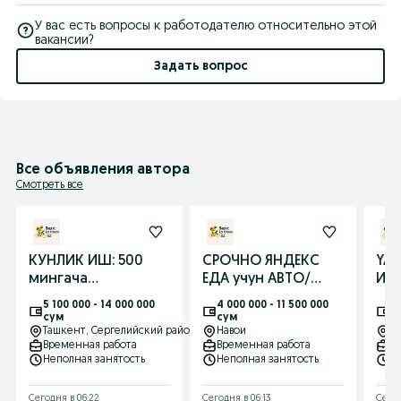
У вас есть вопросы к работодателю относительно этой
вакансии?
Задать вопрос
Все объявления автора
Смотреть все
КУНЛИК ИШ: 500
СРОЧНО ЯНДЕКС
YAN
мингача
ЕДА учун АВТО/
ИШ 
ДАРОМАД+БОНУС
ВЕЛО/ПИЕДА курьер
АВТ
5 100 000 - 14 000 000
4 000 000 - 11 500 000
5 
Яндекс Авто/Вело
керак Эркин
Эр
сум
сум
с
курьер бўлинг
Ташкент
, Сергелийский район
график+БОНУС
Навои
гр
Т
Временная работа
Временная работа
В
Неполная занятость
Неполная занятость
Н
Сегодня в 06:22
Сегодня в 06:13
Сегод