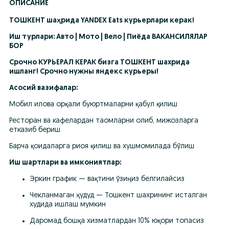
ОПИСАНИЕ
ТОШКЕНТ шаҳрида YANDEX Eats курьерлари керак!
Иш турлари: Авто | Мото | Вело | Пиёда ВАКАНСИЛЯЛАР 
БОР
Срочно КУРЬЕРАЛ КЕРАК бизга ТОШКЕНТ шахрида 
ишланг! Срочно нужны яндекс курьеры!
Асосий вазифалар:
Мобил илова орқали буюртмаларни қабул қилиш
Ресторан ва кафелардан таомларни олиб, мижозларга 
етказиб бериш
Барча қоидаларга риоя қилиш ва хушмомилада бўлиш
Иш шартлари ва имкониятлар:
Эркин график — вақтини ўзиңиз белгилайсиз
Чекланмаган ҳудуд — Тошкент шахрининг исталган 
худида ишлаш мумкин
Даромад бошқа хизматлардан 10% юқори топасиз