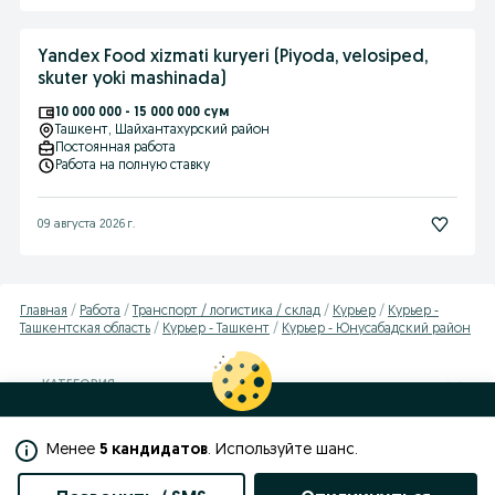
Yandex Food xizmati kuryeri (Piyoda, velosiped,
skuter yoki mashinada)
10 000 000 - 15 000 000 сум
Ташкент
, Шайхантахурский район
Постоянная работа
Работа на полную ставку
09 августа 2026 г.
Главная
Работа
Транспорт / логистика / склад
Курьер
Курьер -
Ташкентская область
Курьер - Ташкент
Курьер - Юнусабадский район
КАТЕГОРИЯ
Этот сайт использует cookies. Вы можете изменить настройки cookies
в своeм браузере.
Узнать больше
Менее
5 кандидатов
. Используйте шанс.
Закрыть