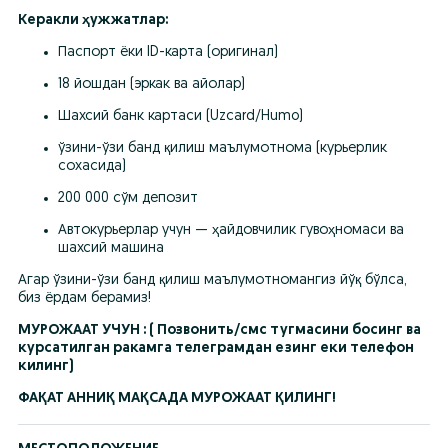
Керакли ҳужжатлар:
Паспорт ёки ID-карта (оригинал)
18 йошдан (эркак ва айолар)
Шахсий банк картаси (Uzcard/Humo)
ўзини-ўзи банд қилиш маълумотнома (курьерлик 
сохасида)
200 000 сўм депозит
Автокурьерлар учун — ҳайдовчилик гувоҳномаси ва 
шахсий машина
Агар ўзини-ўзи банд қилиш маълумотномангиз йўқ бўлса, 
биз ёрдам берамиз!
МУРОЖААТ УЧУН : ( Позвонить/смс тугмасини босинг ва 
курсатилган ракамга телеграмдан езинг еки телефон 
килинг)
ФАҚАТ АННИҚ МАҚСАДА МУРОЖААТ ҚИЛИНГ!