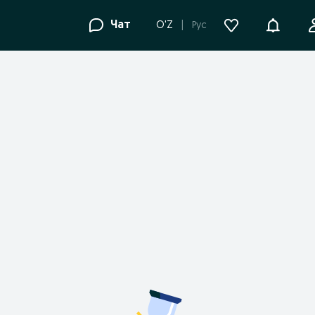
Уведомле
Чат
O'Z
Рус