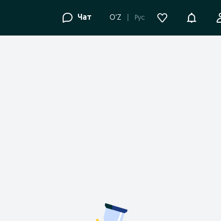
Уведомле
Чат
O'Z
Рус