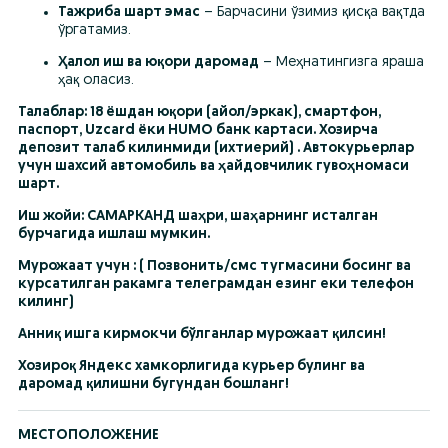
Тажриба шарт эмас
 – Барчасини ўзимиз қисқа вақтда 
ўргатамиз.
Ҳалол иш ва юқори даромад
 – Меҳнатингизга яраша 
ҳақ оласиз.
Талаблар: 18 ёшдан юқори (айол/эркак), смартфон, 
паспорт, Uzcard ёки HUMO банк картаси. Хозирча 
депозит талаб килинмиди (ихтиерий) . Автокурьерлар 
учун шахсий автомобиль ва ҳайдовчилик гувоҳномаси 
шарт.
Иш жойи: САМАРКАНД шаҳри, шаҳарнинг исталган 
бурчагида ишлаш мумкин.
Мурожаат учун : ( Позвонить/смс тугмасини босинг ва 
курсатилган ракамга телеграмдан езинг еки телефон 
килинг)
Анниқ ишга кирмокчи бўлганлар мурожаат қилсин!
Хозироқ Яндекс хамкорлигида курьер булинг ва 
даромад қилишни бугундан бошланг!
МЕСТОПОЛОЖЕНИЕ