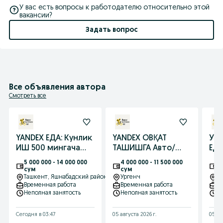
У вас есть вопросы к работодателю относительно этой
вакансии?
Задать вопрос
Все объявления автора
Смотреть все
YANDEX ЕДА: Кунлик
YANDEX ОВҚАТ
УРГЕН
ИШ 500 мингача
ТАШИШГА Авто/
ЕДА
АВТО/ВЕЛО КУРЬЕР!
Вело КУРЬЕР КЕРАК
кур
5 000 000 - 14 000 000
4 000 000 - 11 500 000
4 
Эркин
Кунли
КУ
сум
сум
с
график+БОНУС
Ташкент
, Яшнабадский район
даромад+Эркин
Ургенч
ми
У
Временная работа
Временная работа
В
график
Неполная занятость
Неполная занятость
Н
Сегодня в 03:47
05 августа 2026 г.
05 ав