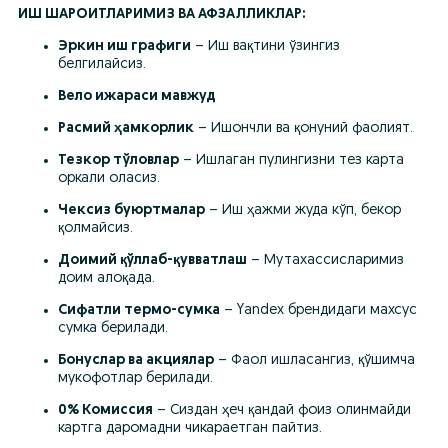
ИШ ШАРОИТЛАРИМИЗ ВА АФЗАЛЛИКЛАР:
Эркин иш графиги
 – Иш вақтини ўзингиз 
белгилайсиз.
Вело ижараси мавжуд
Расмий ҳамкорлик
 – Ишончли ва қонуний фаолият.
Тезкор тўловлар
 – Ишлаган пулингизни тез карта 
оркали оласиз.
Чексиз буюртмалар
 – Иш ҳажми жуда кўп, бекор 
қолмайсиз.
Доимий қўллаб-қувватлаш
 – Мутахассисларимиз 
доим алоқада.
Сифатли термо-сумка
 – Yandex брендидаги махсус 
сумка берилади.
Бонуслар ва акциялар
 – Фаол ишласангиз, қўшимча 
мукофотлар берилади.
0% Комиссия
 – Сиздан ҳеч қандай фоиз олинмайди 
картга даромадни чикараетган пайтиз.