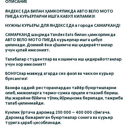
ОПИСАНИЕ
ЯНДЕКС ЕДА БИЛАН ҲАМКОРЛИКДА АВТО ВЕЛО МОТО 
ПИЕДА КУРЬЕРЛАРНИ ИШГА КАБУЛ КИЛАМИЗ!
НУЖНЫ КУРЬЕРЫ ДЛЯ ЯНДЕКС ЕДА в городе САМАРКАНД!
САМАРКАНД шаҳрида Yandex Eats билан ҳамкорликда 
АВТО ВЕЛО МОТО ПИЕДА курьерлар ишга қабул 
қилинади. Доимий ёки қўшимча иш қидираётганлар 
учун қулай имконият.
Талабалар студентлар ва кошимча иш қидирайотганлар 
учун зор имконият!
БОНУСлар мавжуд агарда сиз фаол ва чаккон курьер 
булсангиз!
Вазифа оддий: ресторанлардан тайёр буюртмаларни 
олиб, мижозларга термо-сумка орқали етказиб бериш. 
Иш жараёни бўйича тўлиқ йўриқнома берилади, тажриба 
талаб қилинмайди.
Кунлик ўртача даромад 230 000 – 400 000 сўмгача. 
Даромад бажарилган буюртмалар сонига ва курьер 
турига қараб ҳисобланади.