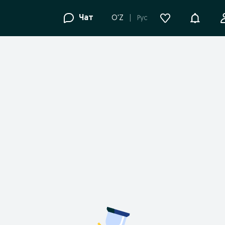
Уведомле
Чат
O'Z
Рус