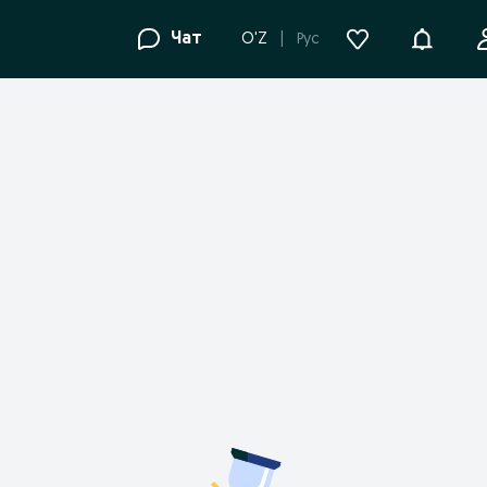
Уведомле
Чат
O'Z
Рус