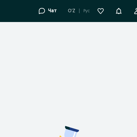
Уведомле
Чат
O'Z
Рус