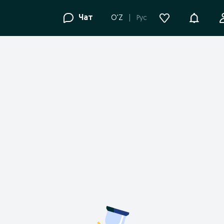
Уведомле
Чат
O'Z
Рус