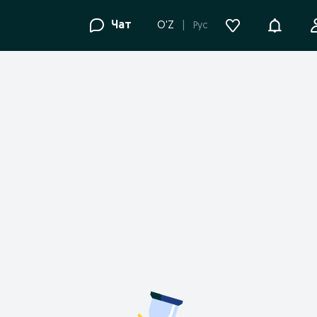
Уведомле
Чат
O'Z
Рус