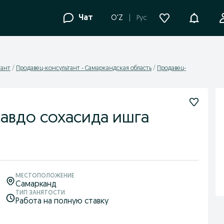
Уведомле
Чат
O'Z
Рус
тант
Продавец-консультант - Самаркандская область
Продавец-
савдо сохасида ишга
МЕСТОПОЛОЖЕНИЕ
Самарканд
ТИП ЗАНЯТОСТИ
Работа на полную ставку