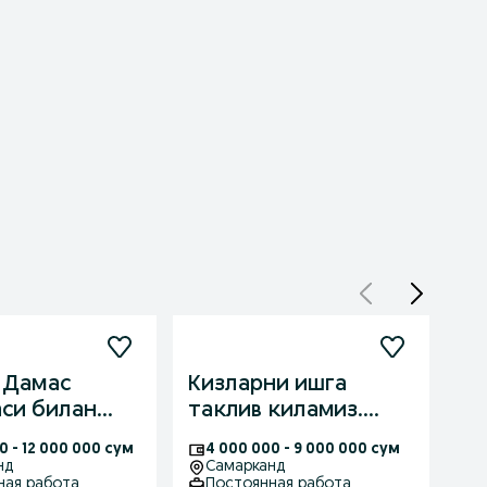
 Дамас
Кизларни ишга
Ки
си билан
таклив киламиз.
ол
арни ишга
Савдо сохасида
со
0 - 12 000 000 сум
4 000 000 - 9 000 000 сум
4
 киламиз
нд
Самарканд
ная работа
Постоянная работа
П