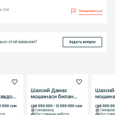
: 2240
Пожаловаться
ьно этой вакансии?
Задать вопрос
Шахсий Дамас
Шахсий
савдо
мошинаси билан
мошина
га
ходимларни ишга
ходимл
00 000 сум
6 000 000 - 12 000 000 сум
6 000 00
из.
таклив киламиз
таклиф
Самарканд
Самарка
ота
Постоянная работа
Постоян