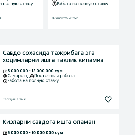
а полную ставку
Работа на полную ставку
Р
0
07 августа 2026 г.
07 а
Савдо сохасида тажрибага эга
ходимларни ишга таклив киламиз
5 000 000 - 12 000 000 сум
Самарканд
Постоянная работа
Работа на полную ставку
Сегодня в 04:31
Кизларни савдога ишга оламан
5 000 000 - 10 000 000 сум