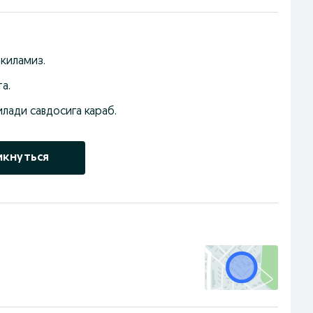
киламиз. 
а.
илади савдосига караб.
икнуться