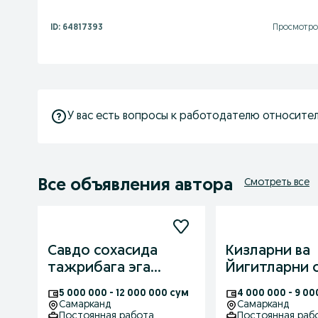
ID:
64817393
Просмотров
У вас есть вопросы к работодателю относител
Все объявления автора
Смотреть все
Савдо сохасида
Кизларни ва
тажрибага эга
Йигитларни 
ходимларни ишга
сохасида иш
5 000 000 - 12 000 000 сум
4 000 000 - 9 0
таклив киламиз
таклив килам
Самарканд
Самарканд
Постоянная работа
Постоянная раб