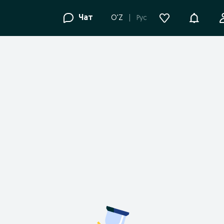
Уведомле
Чат
O'Z
Рус