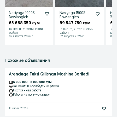
Nasiyaga 1000$
Nasiyaga 1500$
Нвс
Bowlangich
Bowlangich
150
65 668 350 сум
89 547 750 сум
65 
Ташкент, Учтепинский
Ташкент, Учтепинский
Ташк
район
район
рай
02 августа 2026 г.
02 августа 2026 г.
02 а
Похожие объявления
Arendaga Taksi Qilishga Moshina Beriladi
6 000 000 - 8 000 000 сум
Ташкент
, Юнусабадский район
Постоянная работа
Работа на полную ставку
19 июля 2026 г.