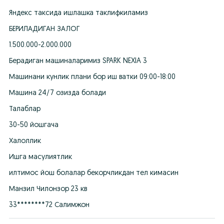
Яндекс таксида ишлашка таклифкиламиз
БЕРИЛАДИГАН ЗАЛОГ
1.500.000-2.000.000
Берадиган машиналаримиз SPARK NEXIA 3
Машинани кунлик плани бор иш ватки 09:00-18:00
Машина 24/7 озизда болади
Талаблар
30-50 йошгача
Халоллик
Ишга масулиятлик
илтимос йош болалар бекорчликдан тел кимасин
Манзил Чилонзор 23 кв
33********72 Салимжон