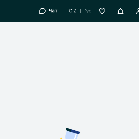
Уведомле
Чат
O'Z
Рус