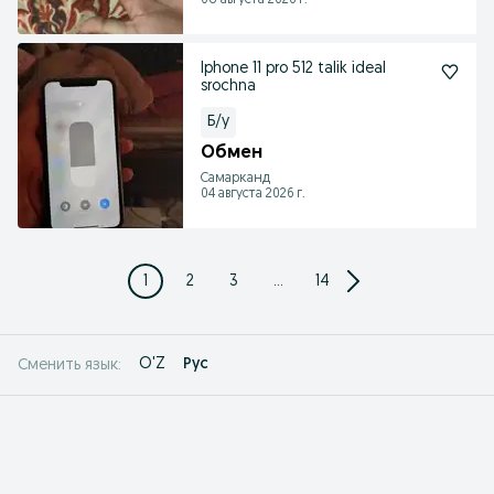
08 августа 2026 г.
Iphone 11 pro 512 talik ideal
srochna
Б/у
Обмен
Самарканд
04 августа 2026 г.
1
2
3
...
14
O'Z
Рус
Сменить язык: