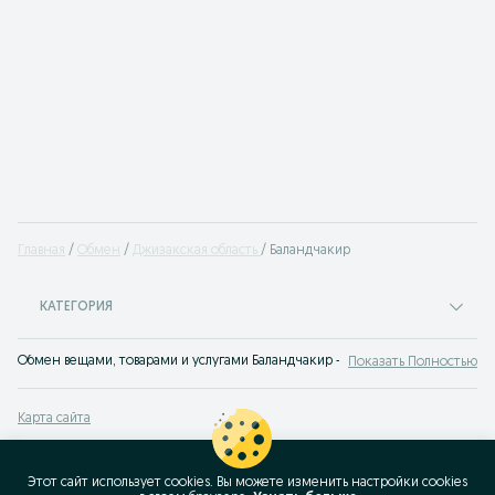
Главная
Обмен
Джизакская область
Баландчакир
КАТЕГОРИЯ
Обмен вещами, товарами и услугами Баландчакир - сайт бесплатных объявл
Показать Полностью
Карта сайта
Карта регионов
Карта бизнес-страницы
Этот сайт использует cookies. Вы можете изменить настройки cookies