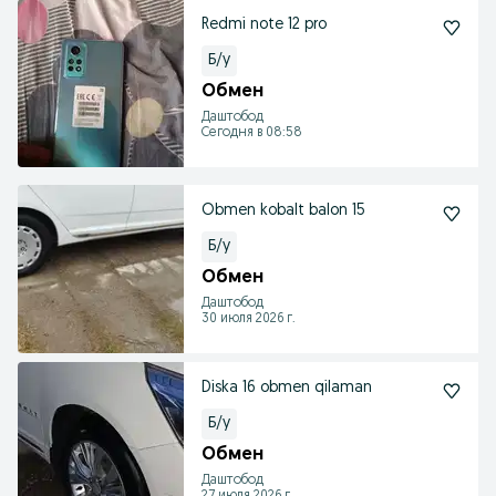
Redmi note 12 pro
Б/у
Обмен
Даштобод
Сегодня в 08:58
Obmen kobalt balon 15
Б/у
Обмен
Даштобод
30 июля 2026 г.
Diska 16 obmen qilaman
Б/у
Обмен
Даштобод