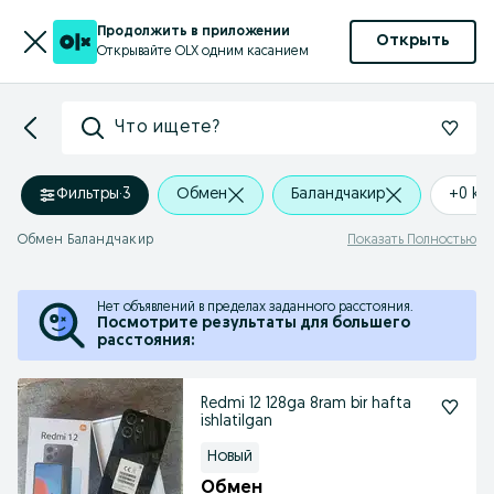
Продолжить в приложении
Открыть
Открывайте OLX одним касанием
Что ищете?
Фильтры
·
3
Обмен
Баландчакир
+0 km
Обмен Баландчакир
Показать Полностью
Нет объявлений в пределах заданного расстояния.
Посмотрите результаты для большего
расстояния:
Redmi 12 128ga 8ram bir hafta
ishlatilgan
Новый
Обмен