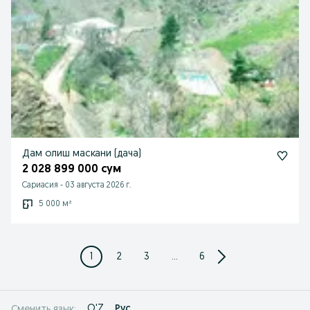
Дам олиш маскани (дача)
2 028 899 000 сум
Сариасия
-
03 августа 2026 г.
5 000 м²
1
2
3
...
6
O'Z
Рус
Сменить язык: