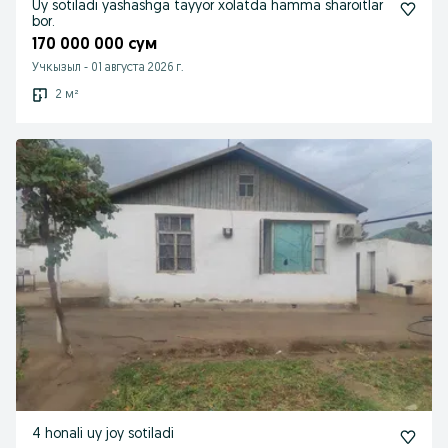
Uy sotiladi yashashga tayyor xolatda hamma sharoitlar
bor.
170 000 000 сум
Учкызыл
-
01 августа 2026 г.
2 м²
4 honali uy joy sotiladi