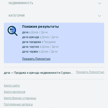
НЕДВИЖИМОСТЬ
КАТЕГОРИЯ
Похожие результаты
дача
в
Дома / Дачи
дача аренда
в
Дома / Дачи
дача продажа
в
Продажа
дача чирчик
в
Дома / Дачи
дача чарвак
в
Дома / Дачи
Показать Полностью
Показать Полностью
дача — Продажа и аренда недвижимости Сурхандарьинская область ➤ Жилая и коммерческая недвижимость по лучшей цене ✔️ Выбирайте среди множества объявлений недорого на OLX.uz!
Карта сайта
Карта регионов
Карта бизнес-страницы
Популярные запросы