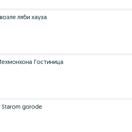
возле ляби хауза
ехмонхона Гостиница
v Starom gorode