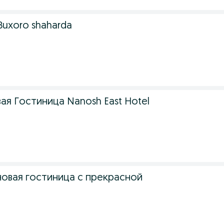
Buxoro shaharda
я Гостиница Nanosh East Hotel
l новая гостиница с прекрасной