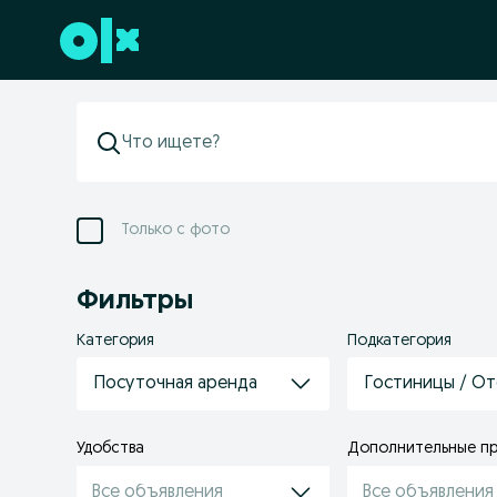
Перейти к нижнему колонтитулу
Только с фото
Фильтры
Категория
Подкатегория
Посуточная аренда
Гостиницы / От
Удобствa
Дополнительные п
Все объявления
Все объявления