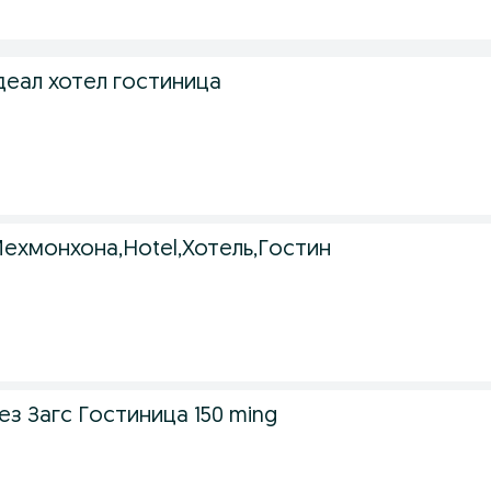
еал хотел гостиница
хмонхона,Hotel,Хотель,Гостин
з Загс Гостиница 150 ming