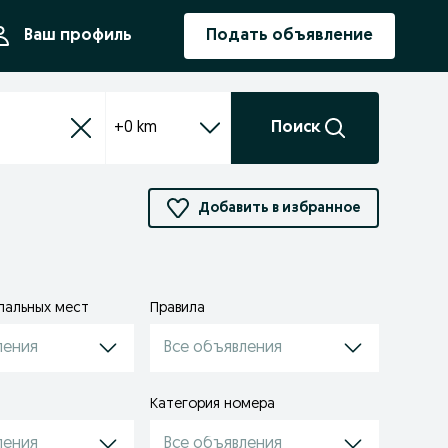
ния
Ваш профиль
Подать объявление
+0 km
Поиск
Добавить в избранное
пальных мест
Правила
ления
Все объявления
Категория номера
ления
Все объявления