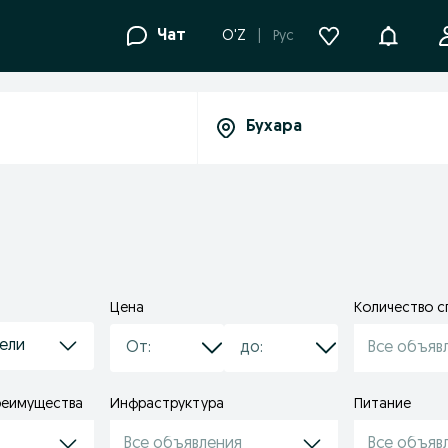
Уведомле
Чат
O'Z
Рус
Цена
Количество с
ели
Все объяв
реимущества
Инфраструктура
Питание
Все объявления
Все объяв