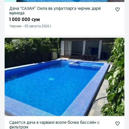
Дача “САЗАН” Оила ва улфатларга чирчик дарё
яқинида
1 000 000 сум
Чирчик
-
05 августа 2026 г.
Сдается дача в чарваке возле бочки бассейн с
фильтром