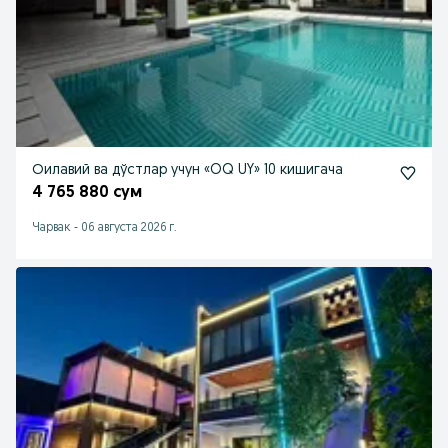
Оилавий ва дўстлар учун «OQ UY» 10 кишигача
4 765 880 сум
Чарвак
-
06 августа 2026 г.