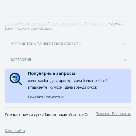
Главная
Недвижимость
Посуточная аренда
Дома / Дачи
Дома /
Дачи - Ташкентская область
УЗБЕКИСТАН » ТАШКЕНТСКАЯ ОБЛАСТЬ
КАТЕГОРИЯ
Популярные запросы
дача
dacha
дача аренда
дача бочка
кибрай
в ташкенте
хумсон
дача аренда сукок
Показать Полностью
Показать Полностью
Дом в аренду на сутки Ташкентская область ⭐ Снять дачу на выходные недорого ✅ Выбор домов и дач на сутки без посредников на OLX Ташкентская область!
Карта сайта