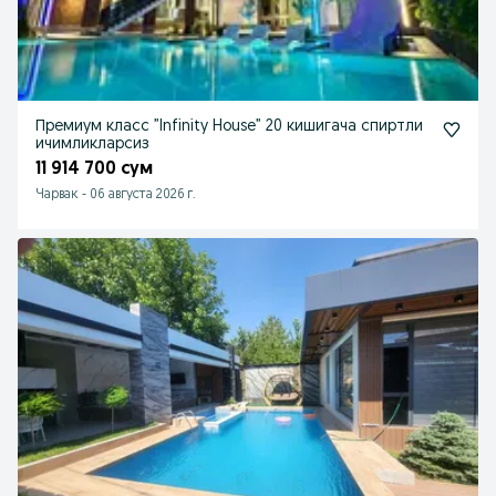
Премиум класс ”Infinity House” 20 кишигача спиртли
ичимликларсиз
11 914 700 сум
Чарвак
-
06 августа 2026 г.