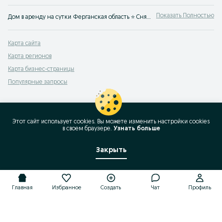
Показать Полностью
Дом в аренду на сутки Ферганская область ⭐ Снять дачу на выходные недорого ✅ Выбор домов и дач на сутки без посредников на OLX Ферганская область!
Карта сайта
Карта регионов
Карта бизнес-страницы
Популярные запросы
Этот сайт использует cookies. Вы можете изменить настройки cookies
в своeм браузере.
Узнать больше
Закрыть
Главная
Избранное
Создать
Чат
Профиль