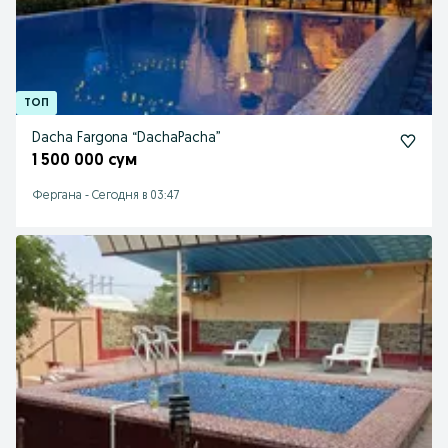
Dacha Fargona “DachaPacha”
1 500 000 сум
Фергана
-
Сегодня в 03:47