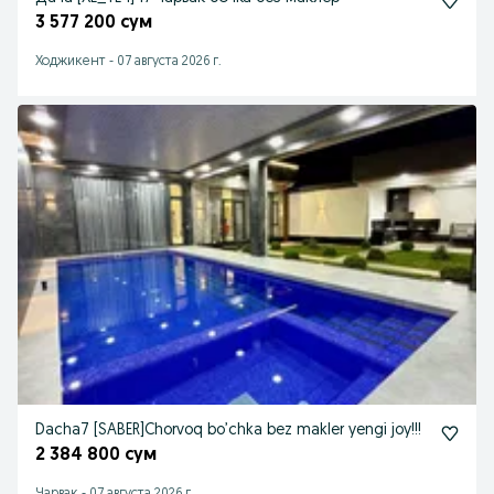
3 577 200 сум
Ходжикент
-
07 августа 2026 г.
Dacha7 [SABER]Chorvoq bo’chka bez makler yengi joy!!!
2 384 800 сум