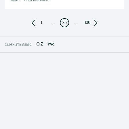
Чарвак
-
07 августа 2026 г.
1
...
25
...
100
O'Z
Рус
Сменить язык: