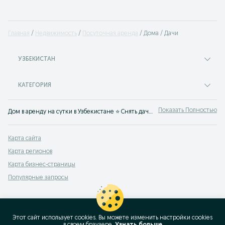
Главная
Недвижимость
Посуточная аренда
Дома / Дачи
УЗБЕКИСТАН
КАТЕГОРИЯ
Показать Полностью
Дом в аренду на сутки в Узбекистане ⭐ Снять дачу на выходные недорого ✅ Выбор домов и дач суточно без посредников на OLX Узбекистан!
Карта сайта
Карта регионов
Карта бизнес-страницы
Популярные запросы
Этот сайт использует cookies. Вы можете изменить настройки cookies