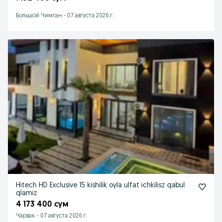
Большой Чимган
-
07 августа 2026 г.
Hitech HD Exclusive 15 kishilik oyla ulfat ichkilisz qabul
qlamiz
4 173 400 сум
Чарвак
-
07 августа 2026 г.