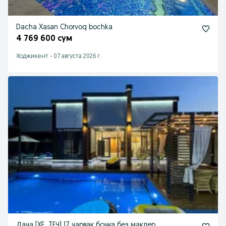
Dacha Xasan Chorvoq bochka
4 769 600 сум
Ходжикент
-
07 августа 2026 г.
Дача [XE_TEЧ] 17 чарвак бочка без маклер