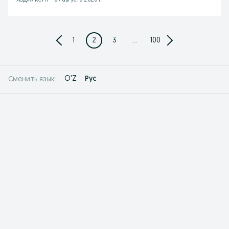
Ходжикент
-
07 августа 2026 г.
1
2
3
...
100
O'Z
Рус
Сменить язык: