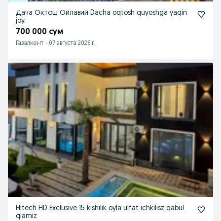
Дача Октош Ойлавий Dacha oqtosh quyoshga yaqin
joy.
700 000 сум
Газалкент
-
07 августа 2026 г.
Hitech HD Exclusive 15 kishilik oyla ulfat ichkilisz qabul
qlamiz