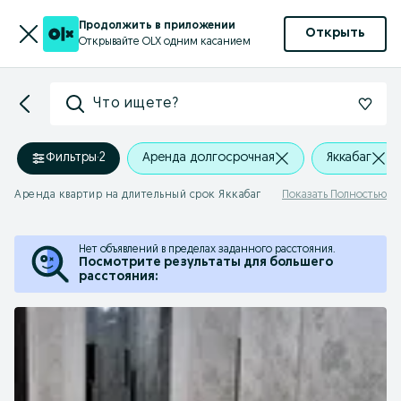
Продолжить в приложении
Открыть
Открывайте OLX одним касанием
Что ищете?
Фильтры
·
2
Аренда долгосрочная
Яккабаг
Аренда квартир на длительный срок Яккабаг
Показать Полностью
Нет объявлений в пределах заданного расстояния.
Посмотрите результаты для большего
расстояния: