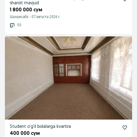
sharoit mavjud
1 800 000 сум
Шахрисабз
-
07 августа 2026 г.
55
Student o'g'il bolalarga kvartira
400 000 сум