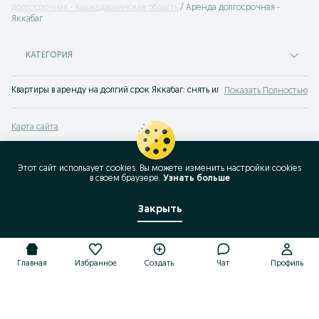
долгосрочная - Кашкадарьинская область
Аренда долгосрочная -
Яккабаг
КАТЕГОРИЯ
Квартиры в аренду на долгий срок Яккабаг: снять или сдать квартиру легко
Показать Полностью
Карта сайта
Карта регионов
Карта бизнес-страницы
Этот сайт использует cookies. Вы можете изменить настройки cookies
в своeм браузере.
Узнать больше
Популярные запросы
Закрыть
Главная
Избранное
Создать
Чат
Профиль