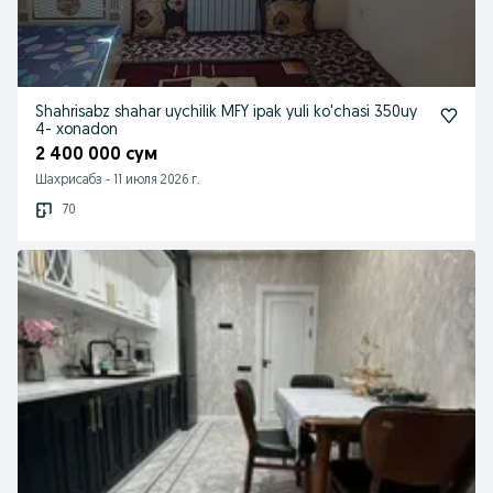
Shahrisabz shahar uychilik MFY ipak yuli ko'chasi 350uy
4- xonadon
2 400 000 сум
Шахрисабз
-
11 июля 2026 г.
70