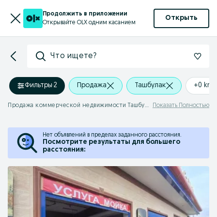
Продолжить в приложении
Открыть
Открывайте OLX одним касанием
Что ищете?
Фильтры
·
2
Продажа
Ташбулак
+0 km
Продажа коммерческой недвижимости Ташбулак
Показать Полностью
Нет объявлений в пределах заданного расстояния.
Посмотрите результаты для большего
расстояния: