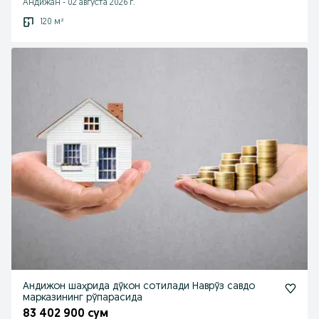
Андижан
-
02 августа 2026 г.
120 м²
Андижон шаҳрида дўкон сотилади Наврўз савдо
марказининг рўпарасида
83 402 900 сум