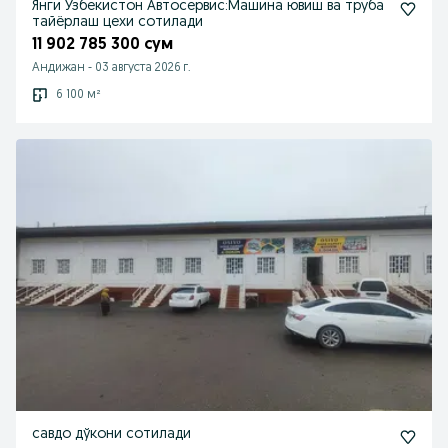
Янги Узбекистон Автосервис:Машина ювиш ва труба
тайёрлаш цехи сотилади
11 902 785 300 сум
Андижан
-
03 августа 2026 г.
6 100 м²
савдо дўкони сотилади