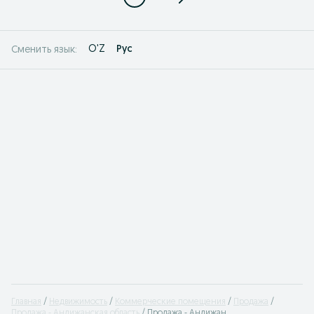
O'Z
Рус
Сменить язык:
Главная
Недвижимость
Коммерческие помещения
Продажа
Продажа - Андижанская область
Продажа - Андижан