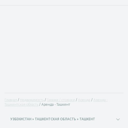
Главная
Недвижимость
Гаражи / стоянки
Аренда
Аренда -
Ташкентская область
Аренда - Ташкент
УЗБЕКИСТАН » ТАШКЕНТСКАЯ ОБЛАСТЬ » ТАШКЕНТ