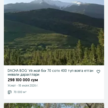
DACHA BOG`Уй жой боғ 70 сотх 400 туп вояга етган
мевали дарахтлари
298 100 000 сум
Усмат
-
18 июля 2026 г.
70 000 м²