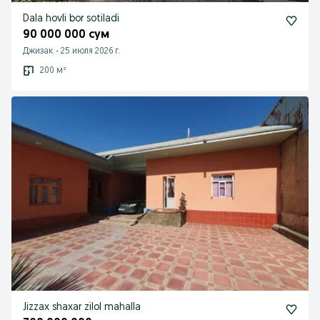
Dala hovli bor sotiladi
90 000 000 сум
Джизак
-
25 июля 2026 г.
200 м²
Jizzax shaxar zilol mahalla