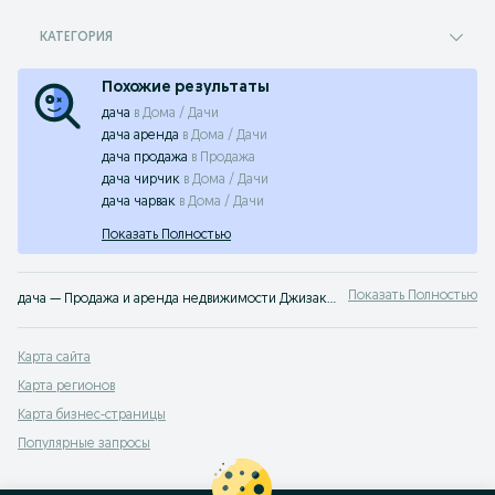
КАТЕГОРИЯ
Похожие результаты
дача
в
Дома / Дачи
дача аренда
в
Дома / Дачи
дача продажа
в
Продажа
дача чирчик
в
Дома / Дачи
дача чарвак
в
Дома / Дачи
Показать Полностью
Показать Полностью
дача — Продажа и аренда недвижимости Джизакская область ➤ Жилая и коммерческая недвижимость по лучшей цене ✔️ Выбирайте среди множества объявлений недорого на OLX.uz!
Карта сайта
Карта регионов
Карта бизнес-страницы
Популярные запросы