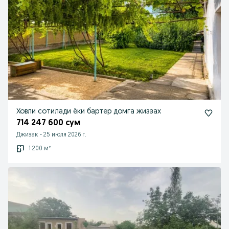
Ховли сотилади ёки бартер домга жиззах
714 247 600 сум
Джизак
-
25 июля 2026 г.
1 200 м²