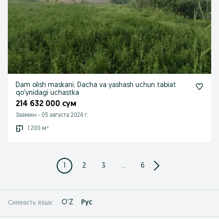
Dam olish maskani, Dacha va yashash uchun tabiat
qo'ynidagi uchastka
214 632 000 сум
Заамин
-
05 августа 2026 г.
1 200 м²
1
2
3
...
6
O'Z
Рус
Сменить язык: