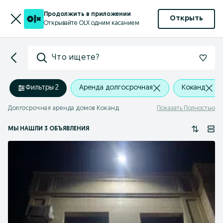
Продолжить в приложении
Открыть
Открывайте OLX одним касанием
Что ищете?
Фильтры
·
2
Аренда долгосрочная
Коканд
Долгосрочная аренда домов Коканд
Показать Полностью
МЫ НАШЛИ 3 ОБЪЯВЛЕНИЯ