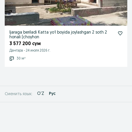
Ijaraga beriladi Katta yoʻl boyida joylashgan 2 soth 2
honali (choyhon
3 577 200 сум
Дангара
-
24 июля 2026 г.
30 м²
O'Z
Рус
Сменить язык: