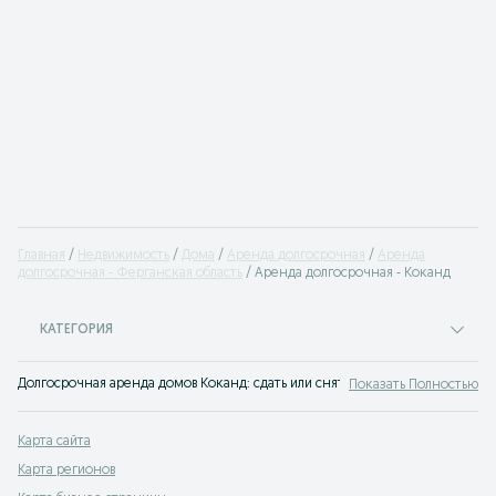
Главная
Недвижимость
Дома
Аренда долгосрочная
Аренда
долгосрочная - Ферганская область
Аренда долгосрочная - Коканд
КАТЕГОРИЯ
Долгосрочная аренда домов Коканд: сдать или снять дом на длительный ср
Показать Полностью
Карта сайта
Карта регионов