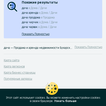
Похожие результаты
дача
в
Дома / Дачи
дача аренда
в
Дома / Дачи
дача продажа
в
Продажа
дача чирчик
в
Дома / Дачи
дача чарвак
в
Дома / Дачи
Показать Полностью
Показать Полностью
дача — Продажа и аренда недвижимости Бухарская область ➤ Жилая и коммерческая недвижимость по лучшей цене ✔️ Выбирайте среди множества объявлений недорого на OLX.uz!
Карта сайта
Карта регионов
Карта бизнес-страницы
Популярные запросы
Этот сайт использует cookies. Вы можете изменить настройки cookies
в своeм браузере.
Узнать больше