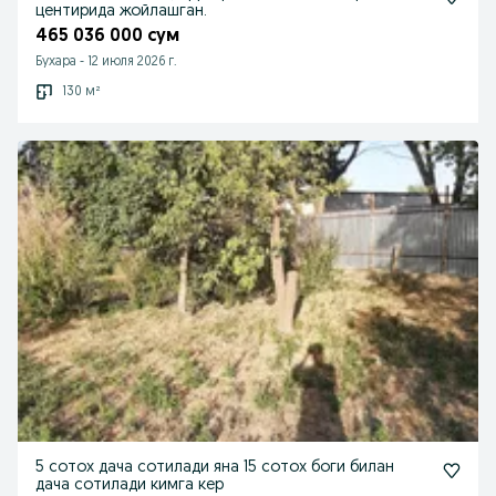
центирида жойлашган.
465 036 000 сум
Бухара
-
12 июля 2026 г.
130 м²
5 сотох дача сотилади яна 15 сотох боги билан
дача сотилади кимга кер