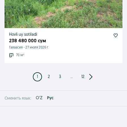
Hovli uy sotiladi
238 480 000 сум
Галаасия
-
27 июля 2026 г.
70 м²
1
2
3
...
12
O'Z
Рус
Сменить язык: