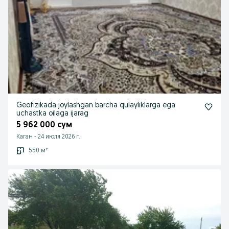
Geofizikada joylashgan barcha qulayliklarga ega
uchastka oilaga ijarag
5 962 000 сум
Каган
-
24 июля 2026 г.
550 м²