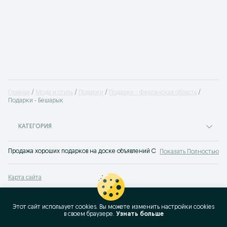
Главная
Мода и стиль
Подарки
Подарки - Ферганская область
Подарки - Бешарык
КАТЕГОРИЯ
Продажа хороших подарков на доске объявлений OLX.uz Бешарык. Покупайт
Показать Полностью
Карта сайта
Карта регионов
Карта бизнес-страницы
Этот сайт использует cookies. Вы можете изменить настройки cookies
в своeм браузере.
Узнать больше
Популярные запросы