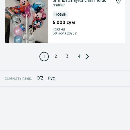
Shar шар hayvonchali multik
sharlar
Новый
5 000 сум
Коканд
30 июля 2026 г.
1
2
3
4
O'Z
Рус
Сменить язык: