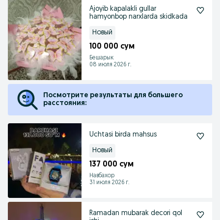
Ajoyib kapalakli gullar
hamyonbop narxlarda skidkada
Новый
100 000 сум
Бешарык
08 июля 2026 г.
Посмотрите результаты для большего
расстояния:
Uchtasi birda mahsus
Новый
137 000 сум
Навбахор
31 июля 2026 г.
Ramadan mubarak decori qol