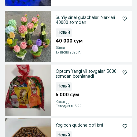
Sun'iy sinel gulachalar. Narxlari
40000 soʻmdan
Новый
40 000 сум
Яйпан
13 июля 2026 г.
Optom Yangi yil sovgalari 5000
somdan boshlanadi
Новый
5 000 сум
Коканд
Сегодня в 15:22
Yogʻoch quticha qoʻl ishi
Новый