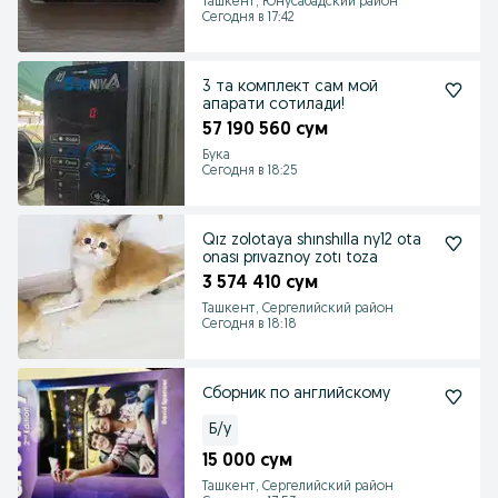
Ташкент, Юнусабадский район
Сегодня в 17:42
3 та комплект сам мой
апарати сотилади!
57 190 560 сум
Бука
Сегодня в 18:25
Qız zolotaya shınshılla ny12 ota
onası prıvaznoy zotı toza
3 574 410 сум
Ташкент, Сергелийский район
Сегодня в 18:18
Сборник по английскому
Б/у
15 000 сум
Ташкент, Сергелийский район