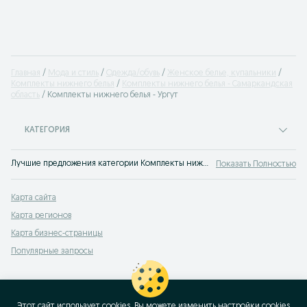
Главная
Мода и стиль
Одежда/обувь
Женское белье, купальники
Комплекты нижнего белья
Комплекты нижнего белья - Самаркандская
область
Комплекты нижнего белья - Ургут
КАТЕГОРИЯ
Лучшие предложения категории Комплекты нижнего белья Ургут. Большой выбор товаров и услуг по выгодным ценам на OLX! Множество предложений на OLX.uz!
Показать Полностью
Карта сайта
Карта регионов
Карта бизнес-страницы
Популярные запросы
Этот сайт использует cookies. Вы можете изменить настройки cookies