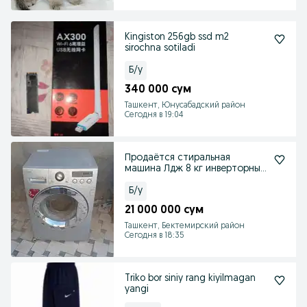
Kingiston 256gb ssd m2
sirochna sotiladi
Б/у
340 000 сум
Ташкент, Юнусабадский район
Сегодня в 19:04
Продаётся стиральная
машина Лдж 8 кг инверторным
мотор в хорошем состо
Б/у
21 000 000 сум
Ташкент, Бектемирский район
Сегодня в 18:35
Triko bor siniy rang kiyilmagan
yangi