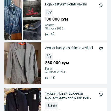
Koja kastyum xolati yaxshi
Б/у
100 000 сум
Хаваст
18 июля 2026 г.
42
Ayollar kastyum shim dvoykasi
Б/у
260 000 сум
Баяут
30 июля 2026 г.
48
Турция Новый Брючной
костюм женский размеры
46+48+50
Новый