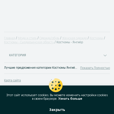
Главная
Мода и стиль
Одежда/обувь
Женская одежда
Костюмы
Костюмы - Сырдарьинская область
Костюмы - Янгиёр
КАТЕГОРИЯ
Лучшие предложения категории Костюмы Янгиёр. Большой выбор товаров и услуг по выгодным ценам на OLX! Множество предложений на OLX.uz!
Показать Полностью
Карта сайта
Карта регионов
Карта бизнес-страницы
Этот сайт использует cookies. Вы можете изменить настройки cookies
в своeм браузере.
Узнать больше
Популярные запросы
Закрыть