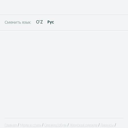
O'Z
Рус
Сменить язык:
Главная
Мода и стиль
Одежда/обувь
Женская одежда
Джинсы