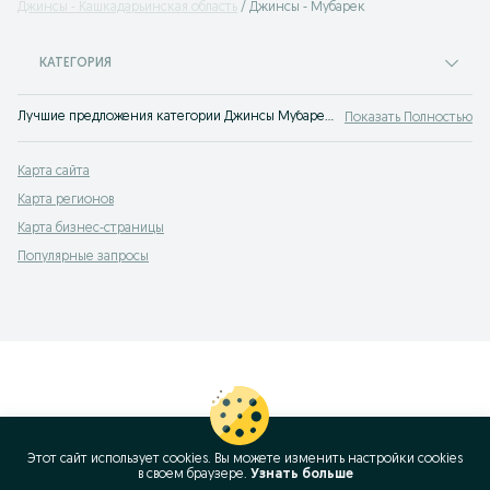
Джинсы - Кашкадарьинская область
Джинсы - Мубарек
КАТЕГОРИЯ
Лучшие предложения категории Джинсы Мубарек. Большой выбор товаров и услуг по выгодным ценам на OLX! Множество предложений на OLX.uz!
Показать Полностью
Карта сайта
Карта регионов
Карта бизнес-страницы
Популярные запросы
Этот сайт использует cookies. Вы можете изменить настройки cookies
в своeм браузере.
Узнать больше