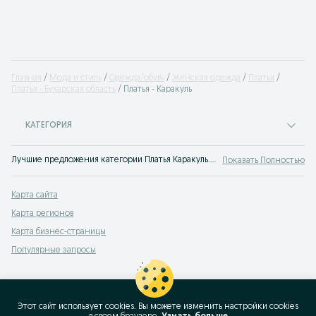
Главная
Мода и стиль
Одежда/обувь
Женская одежда
Платья
Платья - Бухарская область
Платья - Каракуль
КАТЕГОРИЯ
Лучшие предложения категории Платья Каракуль. Большой выбор товаров и услуг по выгодным ценам на OLX! Множество предложений на OLX.uz!
Показать Полностью
Карта сайта
Карта регионов
Карта бизнес-страницы
Популярные запросы
Этот сайт использует cookies. Вы можете изменить настройки cookies