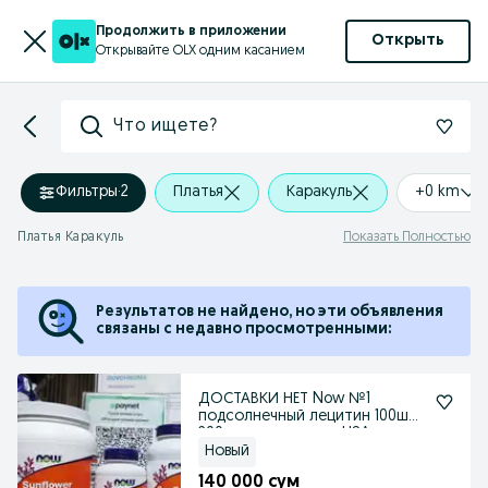
Продолжить в приложении
Открыть
Открывайте OLX одним касанием
Что ищете?
Фильтры
·
2
Платья
Каракуль
+0 km
Платья Каракуль
Показать Полностью
Результатов не найдено, но эти объявления
связаны с недавно просмотренными:
ДОСТАВКИ НЕТ Now №1
подсолнечный лецитин 100шт,
200шт и в порошке USA
Новый
140 000 сум