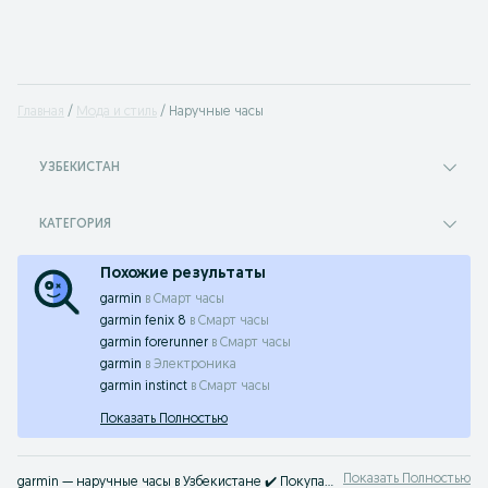
Главная
Мода и стиль
Наручные часы
УЗБЕКИСТАН
КАТЕГОРИЯ
Похожие результаты
garmin
в
Смарт часы
garmin fenix 8
в
Смарт часы
garmin forerunner
в
Смарт часы
garmin
в
Электроника
garmin instinct
в
Смарт часы
Показать Полностью
Показать Полностью
garmin — наручные часы в Узбекистане ✔️ Покупайте модные наручные часы от известных брендов ✔️ Новые или Б/У ⚡ Купить наручные часы на OLX.uz