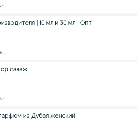
 г.
зводителя | 10 мл и 30 мл | Опт
6 г.
иор саваж
 г.
парфюм из Дубая женский