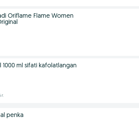
tiladi Oriflame Flame Women
riginal
1000 ml sifati kafolatlangan
 г.
nal penka