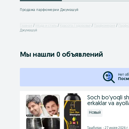
Продажа парфюмерии Джумашуй
Главная
Мода и стиль
Красота / здоровье
Парфюмерия
Парфю
Джумашуй
Мы нашли 0 объявлений
Нет об
Посм
Soch bo'yoqli s
erkaklar va ayol
Новый
Ташбулак - 27 июля 2026 г.