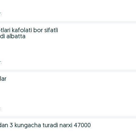
г.
ari kafolati bor sifatli
di albatta
г.
lar
.
undan 3 kungacha turadi narxi 47000