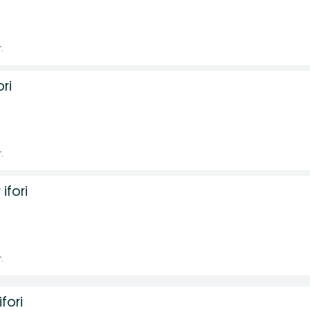
.
ori
.
ifori
.
fori