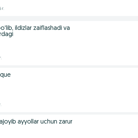
 г.
'lib, ildizlar zaiflashadi va
rdagi
г.
ique
.
joyib ayyollar uchun zarur