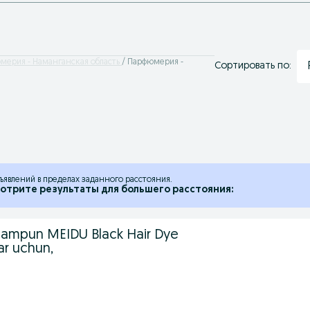
мерия - Наманганская область
Парфюмерия -
Сортировать по:
ъявлений в пределах заданного расстояния.
отрите результаты для большего расстояния:
hampun MEIDU Black Hair Dye
lar uchun,