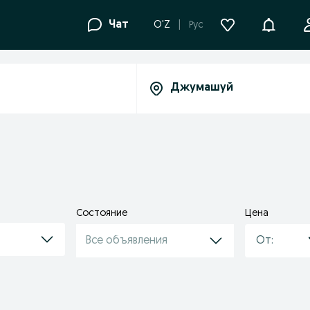
Уведомле
Чат
O'Z
Рус
Состояние
Цена
Все объявления