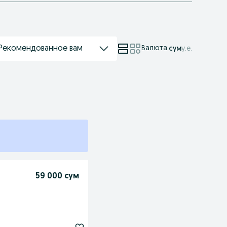
Рекомендованное вам
Валюта
:
сум
у.е.
59 000 сум