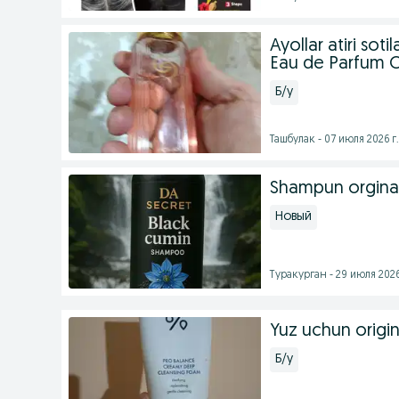
Ayollar atiri so
Eau de Parfum O
Б/у
Ташбулак - 07 июля 2026 г.
Shampun orginal 
Новый
Туракурган - 29 июля 2026
Yuz uchun origi
Б/у