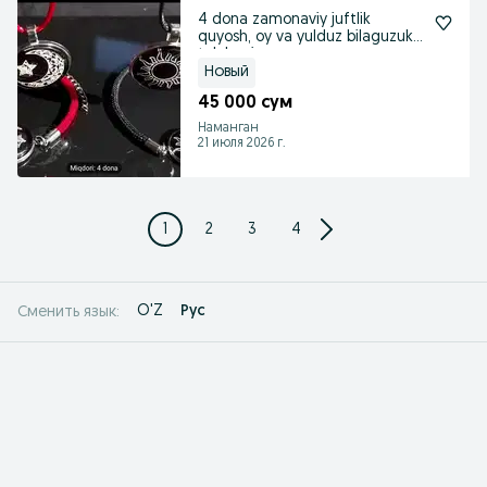
4 dona zamonaviy juftlik
quyosh, oy va yulduz bilaguzuk
to'plami
Новый
45 000 сум
Наманган
21 июля 2026 г.
1
2
3
4
O'Z
Рус
Сменить язык: