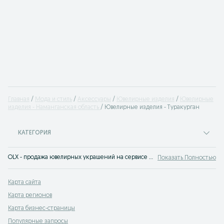
Главная
Мода и стиль
Аксессуары
Ювелирные изделия
Ювелирные
изделия - Наманганская область
Ювелирные изделия - Туракурган
КАТЕГОРИЯ
OLX - продажа ювелирных украшений на сервисе объявлений OLX.uz Туракурган. Покупай мужские или женские ювелирные изделия по доступным ценам на OLX.uz!
Показать Полностью
Карта сайта
Карта регионов
Карта бизнес-страницы
Популярные запросы