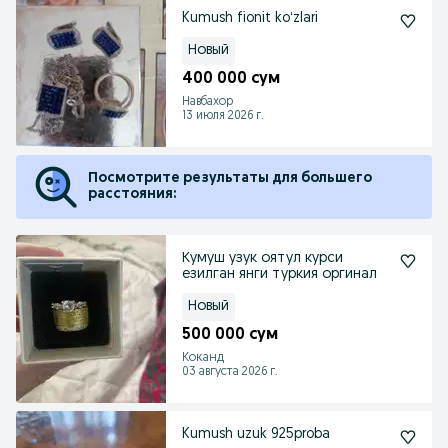
Kumush fionit koʻzlari
Новый
400 000 сум
Навбахор
13 июля 2026 г.
Посмотрите результаты для большего
расстояния:
Кумуш узук оятул курси
езилган янги туркия оргинал
Новый
500 000 сум
Коканд
03 августа 2026 г.
Kumush uzuk 925proba