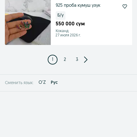
925 проба кумуш узук
Б/у
550 000 сум
Коканд
27 июля 2026 г.
1
2
3
O'Z
Рус
Сменить язык: