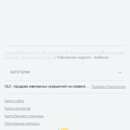
Главная
Мода и стиль
Аксессуары
Ювелирные изделия
Ювелирные
изделия - Ферганская область
Ювелирные изделия - Навбахор
КАТЕГОРИЯ
OLX - продажа ювелирных украшений на сервисе объявлений OLX.uz Навбахор. Покупай мужские или женские ювелирные изделия по доступным ценам на OLX.uz!
Показать Полностью
Карта сайта
Карта регионов
Карта бизнес-страницы
Популярные запросы