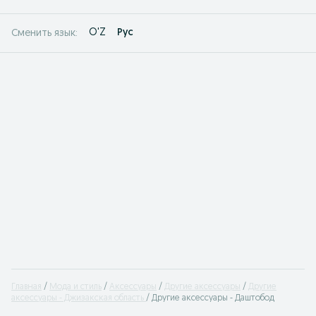
O'Z
Рус
Сменить язык:
Главная
Мода и стиль
Аксессуары
Другие аксессуары
Другие
аксессуары - Джизакская область
Другие аксессуары - Даштобод