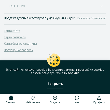
КАТЕГОРИЯ
Продажа других аксессуаров б у для мужчин и для женщин на доске объявл
Показать Полностью
Карта сайта
Карта регионов
Карта бизнес-страницы
Популярные запросы
Этот сайт использует cookies. Вы можете изменить настройки cookies
в своeм браузере.
Узнать больше
Закрыть
Главная
Избранное
Создать
Чат
Профиль