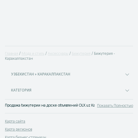
Главная
Мода и стиль
Аксессуары
Бижутерия
Бижутерия -
Каракалпакстан
УЗБЕКИСТАН » КАРАКАЛПАКСТАН
КАТЕГОРИЯ
Продажа бижутерии на доске объявлений OLX.uz Каракалпакстан. Покупай к
Показать Полностью
Карта сайта
Карта регионов
Карта бизнес-страницы