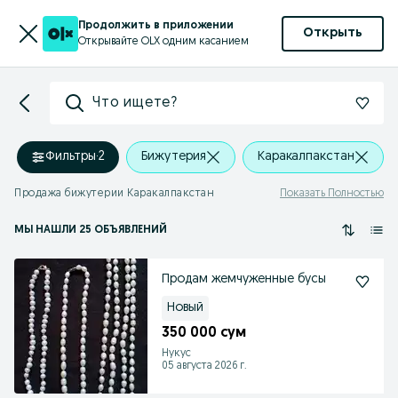
Продолжить в приложении
Открыть
Открывайте OLX одним касанием
Что ищете?
Фильтры
·
2
Бижутерия
Каракалпакстан
Продажа бижутерии Каракалпакстан
Показать Полностью
МЫ НАШЛИ 25 ОБЪЯВЛЕНИЙ
Продам жемчуженные бусы
Новый
350 000 сум
Нукус
05 августа 2026 г.