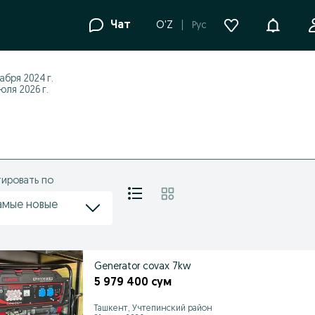
Уведомле
Чат
O'Z
Рус
абря 2024 г.
ля 2026 г.
ировать по
амые новые
Generator covax 7kw
5 979 400 сум
Ташкент, Учтепинский район