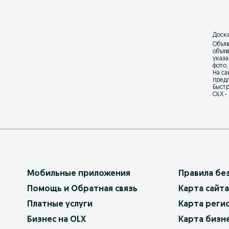
Доска
Объяв
объя
указа
фото,
На са
предл
Быстр
OLX -
Мобильные приложения
Правила бе
Помощь и Обратная связь
Карта сайта
Платные услуги
Карта реги
Бизнес на OLX
Карта бизн