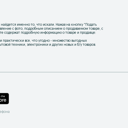
 найдется именно то, что искали. Нажав на кнопку "
Подать
ъявление с фото, подробным описанием о продаваемом товаре, с
йте содержат подробную информацию о товаре и продавце:
уки практически все, что угодно - множество выгодных
товой техники, электроники и других новых и б/у товаров.
лефона