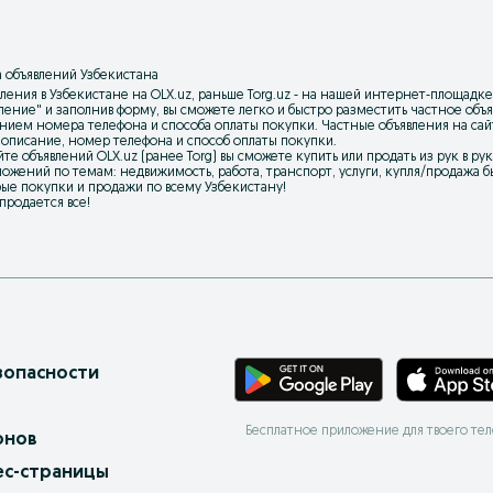
 объявлений Узбекистана
ления в Узбекистане на OLX.uz, раньше Torg.uz - на нашей интернет-площадке
вление
" и заполнив форму, вы сможете легко и быстро разместить частное об
нием номера телефона и способа оплаты покупки. Частные объявления на са
 описание, номер телефона и способ оплаты покупки.
йте объявлений OLX.uz (ранее Torg) вы сможете купить или продать из рук в р
ожений по темам: недвижимость, работа, транспорт, услуги, купля/продажа бы
ые покупки и продажи по всему Узбекистану!
 продается все!
зопасности
Бесплатное приложение для твоего те
онов
ес-страницы