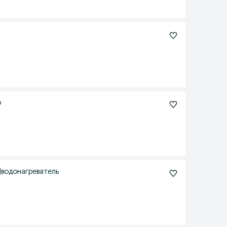
р
or)водонагреватель